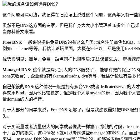
这个问题可深可浅，我记得在旧论坛上说过这个问题，这两年又有一些
虽然不是DNS这方面的专家，但是我自身大大小小管理着1k多个 自己架设的n
当做科普文来看。
Free DNS:
一般来说提供免费DNS的有这么几类: 域名注册商例如GD，name，namec
例如dns.he.net等等。我估计论坛里面，大概在98%以上都是使用freeDNS se
优势很明显：简单，免费。缺点同样也很明显:无法保证SLA， 解析速度慢(resp
Managed DNS:
这个就是购买别人的DNS服务了， 能够有效的保证DNS的SLA，
zone来收费）, 企业级的有akama,ultradns, dyn等等，我估计论坛有最多
自己架设的DNS:
这种情况一般是拥有多台VPS或者dedicatedserver
喜欢用Bind，因为他比较稳定；但是我个人是mydns的粉，因为我个人管理着1k多
量domain的人的福音。
对于大部分的同学来说，FreeDNS 足够了，但是我建议最好把DNS
失。
对于买流量或者流量很大的同学或者像我一样靠cpc挣钱的时候，freed
十几百刀的损失，这种情况下就可以考虑这些managed的DNS 了。而且man
来讲， managed DNS的response time是非常快的，能够减少你的网页或者landin