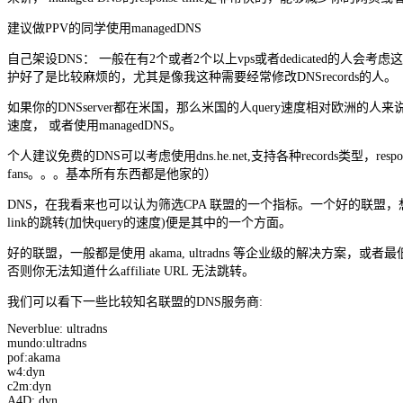
建议做PPV的同学使用managedDNS
自己架设DNS： 一般在有2个或者2个以上vps或者dedicated的人
护好了是比较麻烦的，尤其是像我这种需要经常修改DNSrecords的人。
如果你的DNSserver都在米国，那么米国的人query速度相对欧洲的人来说
速度， 或者使用managedDNS。
个人建议免费的DNS可以考虑使用dns.he.net,支持各种records类型，resp
fans。。。基本所有东西都是他家的）
DNS，在我看来也可以认为筛选CPA 联盟的一个指标。一个好的联盟，想全心
link的跳转(加快query的速度)便是其中的一个方面。
好的联盟，一般都是使用 akama, ultradns 等企业级的解决方案，或者最低
否则你无法知道什么affiliate URL 无法跳转。
我们可以看下一些比较知名联盟的DNS服务商:
Neverblue: ultradns
mundo:ultradns
pof:akama
w4:dyn
c2m:dyn
A4D: dyn