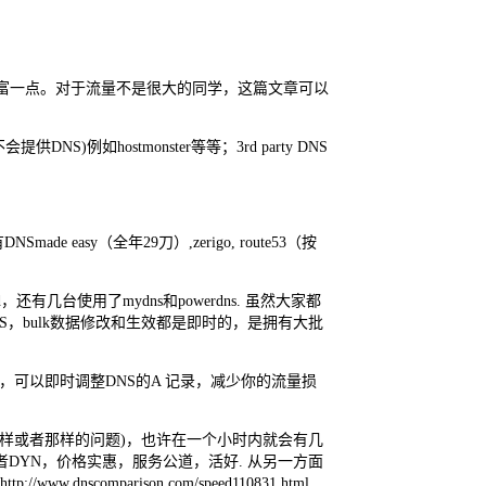
微比较丰富一点。对于流量不是很大的同学，这篇文章可以
NS)例如hostmonster等等；3rd party DNS
asy（全年29刀）,zerigo, route53（按
还有几台使用了mydns和powerdns. 虽然大家都
ed的DNS，bulk数据修改和生效都是即时的，是拥有大批
题，可以即时调整DNS的A 记录，减少你的流量损
现这样或者那样的问题)，也许在一个小时内就会有几
53或者DYN，价格实惠，服务公道，活好. 从另一方面
dnscomparison.com/speed110831.html