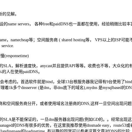
新的见解。
ame servers， 各种free和paidDNS也一直都在使用，经验稍
heap等；空间服务商 ( shared hosting等， VPS以上的ISP可能不会提供D
rvice.
onsetime)
解析速度快，anycast并且提供API等等。收费也不等，大众化的有DNSmade e
1%的人在使用paidDNS。
的人才会考虑的。首选软件就是bind，全球13台根服务器我记得有9台使用了bind，
个dnsserver (是dns，非dns底下的域名),mydns 是mysqlbas
服务商和空间服务商分开，或者使用域名注册商的DNS,这样一旦空间出现问
ns的SLA是不能保证的，一旦dns服务器出现问题(例如GD的。。经常出
aged的DNS有很多的优势，在这里我推荐使用dnsmade easy，route
gpage的loadingtime. 有兴趣的同学可以参考这篇文章对DNS的比较: http://www.