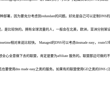
会考虑这种部署，因为要充分考虑到redundant的问题。好处是自己可以定制
，是比较快的。拥有全球流量的人，一般会在北美，欧洲，亚洲分别架设DNSserver
onsetime相对来说比较快。 Managed的DNS可以考虑dnsmade easy，r
全意做下去的联盟，肯定是要为affiliate 服务的。联盟那边可做的不多，
也要使用dns made easy之类的服务。如果有的联盟使用GD之类的DNS (注意是