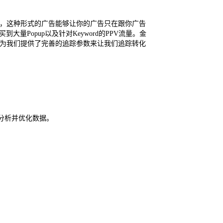
l ad），这种形式的广告能够让你的广告只在跟你广告
买到大量Popup以及针对Keyword的PPV流量。金
mz也为我们提供了完善的追踪参数来让我们追踪转化
面分析并优化数据。