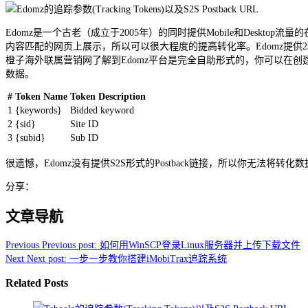
Edomz是一个古老（成立于2005年）的同时提供Mobile和Deskto
内容匹配的网页上展示，所以可以很大程度的提高转化率。Edomz提供2种形式的广告
橙子海外联属营销网了解到Edomz平台是完全自助形式的，你可以在创建C
数据。
#
Token Name
Token Description
1
{keywords}
Bidded keyword
2
{sid}
Site ID
3
{subid}
Sub ID
很遗憾，Edomz没有提供S2S形式的Postback链接，所以你无
分享：
文章导航
Previous
Previous post:
如何用WinSCP登录Linux服务器并上传下载文件
Next
Next post:
一步一步教你搭建iMobiTrax追踪系统
Related Posts