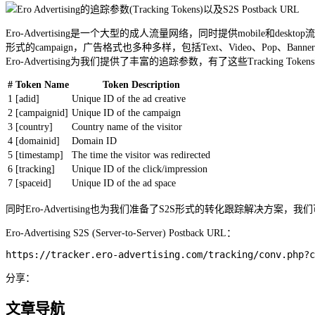
Ero-Advertising是一个大型的成人流量网络，同时提供mobile和desk
形式的campaign，广告格式也多种多样，包括Text、Video、Pop、B
Ero-Advertising为我们提供了丰富的追踪参数，有了这些Tracking 
#
Token Name
Token Description
1
[adid]
Unique ID of the ad creative
2
[campaignid]
Unique ID of the campaign
3
[country]
Country name of the visitor
4
[domainid]
Domain ID
5
[timestamp]
The time the visitor was redirected
6
[tracking]
Unique ID of the click/impression
7
[spaceid]
Unique ID of the ad space
同时Ero-Advertising也为我们准备了S2S形式的转化跟踪解决方案，我们
Ero-Advertising S2S (Server-to-Server) Postback URL：
https://tracker.ero-advertising.com/tracking/conv.php?c
分享：
文章导航