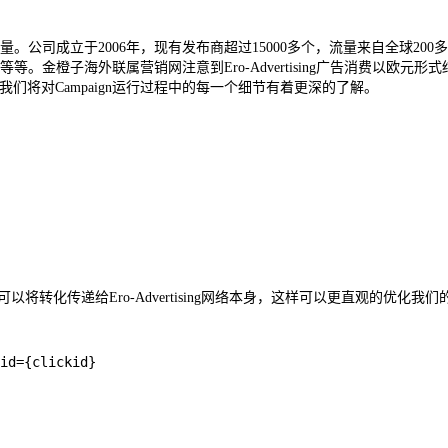
top流量。公司成立于2006年，现有发布商超过15000多个，流量来自全球200多个国
anner等等。金橙子海外联属营销网注意到Ero-Advertising广告消费以欧
Tokens我们将对Campaign运行过程中的每一个细节有着更深的了解。
可以将转化传递给Ero-Advertising网络本身，这样可以更直观的优化我们的C
id={clickid}