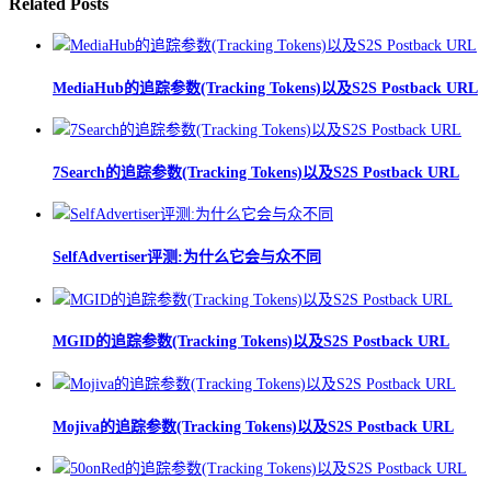
Related Posts
MediaHub的追踪参数(Tracking Tokens)以及S2S Postback URL
7Search的追踪参数(Tracking Tokens)以及S2S Postback URL
SelfAdvertiser评测:为什么它会与众不同
MGID的追踪参数(Tracking Tokens)以及S2S Postback URL
Mojiva的追踪参数(Tracking Tokens)以及S2S Postback URL