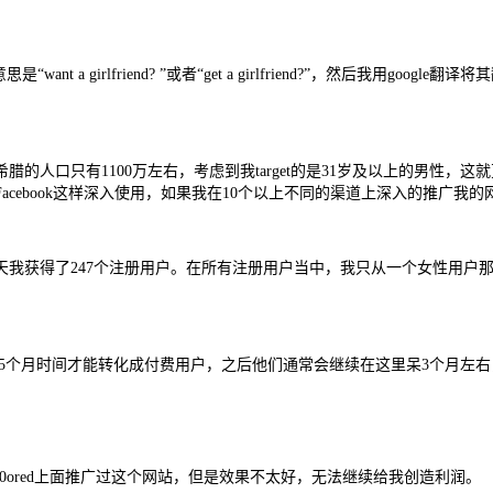
t a girlfriend? ”或者“get a girlfriend?”，然后我用go
的人口只有1100万左右，考虑到我target的是31岁及以上的男性，
cebook这样深入使用，如果我在10个以上不同的渠道上深入的推广我
天我获得了247个注册用户。在所有注册用户当中，我只从一个女性用户那里
花费5个月时间才能转化成付费用户，之后他们通常会继续在这里呆3个月左
50ored上面推广过这个网站，但是效果不太好，无法继续给我创造利润。