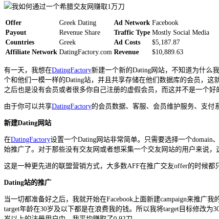
Offer
Greek Dating
Ad Network
Facebook
Payout
Revenue Share
Traffic Type
Mostly Social Media
Countries
Greek
Ad Costs
$5,187.87
Affiliate Network
DatingFactory.com
Revenue
$10,889.63
有一天，我想在
DatingFactory
新建一个新的Dating网站，不知道为什么我
个和他们一模一样的Dating站，并且共享存储在他们数据库的会员，
之后也是没有会员或者很多你自己注册的虚假会员，而这并不是一个好
由于你可以共享
DatingFactory
的会员数据、客服、会员维护服务、支付系统
新建Dating网站
在
DatingFactory
设置一个Dating网站非常简单。只需要选择一个dom
始推广了。对于那些没有交友网或者想采集一个交友网站的用户来说，
这是一种更先进的联盟营销方式，大多数AFF在推广交友offer的时候都
Dating站的推广
当一切都准备好之后，我就开始在Facebook上面新建campaign来
target年龄在30岁及以下都是在浪费我的钱。所以我将target目标修
岁以上的注册用户中，我平均赚取了0.92刀。