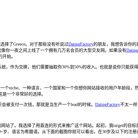
选择了Greece。对于那些没有听说过
DatingFactory
的朋友，我想告诉你的
这就像你一夜之间上线了一个拥有几万名会员的大型交友网。如果没有
Dating
的开始。
，作为交换，他们需要抽取你30%到50%的收入。也就是说你只能获得5
ain、一个niche、一种语言、一个国家和一个你想你网站接收的用户年龄
这是一个非常好的选择。
只会被支付一次钱，那就是当生产一个lead的时候。
DatingFactory
不太一样
推广我的网站了。我选择了用直连的形式来推广这个网站。起初，我target的
改为30+岁、语言为希腊语。从下面的截图你就可以看出，在30岁及以下的注册用