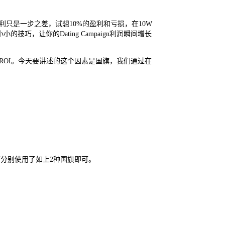
盈利只是一步之差，试想10%的盈利和亏损，在10W
，让你的Dating Campaign利润瞬间增长
gn CR和ROI。今天要讲述的这个因素是国旗，我们通过在
ge上面分别使用了如上2种国旗即可。