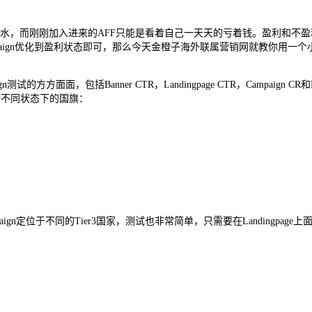
如鱼得水，而刚刚加入进来的AFF只能是看着自己一天天的亏着钱。盈利和不
gn优化到盈利状态即可，那么今天金橙子海外联属营销网就教你用一个小小的技巧
试的方方面面，包括Banner CTR，Landingpage CTR，Campai
是2种不同状态下的国旗：
ampaign定位于不同的Tier3国家，测试也非常简单，只需要在Landingpa