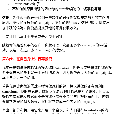
Traffic bids增加了
不论何种原因出现的阻止你的offer继续跑的一切事物等等
这也是为什么当你开始得到一些转化的时候你就得非常努力的工作的
原因。不停的发展你的campaign，不停的进行test，这样的话，即使出
现下跌的情况，你仍然能从其他的来源获取收入。
不要让自己沉迷于享受或是习惯于懒惰。
随着你的经验水平的提升，你就可以一次部署多个campaigns的test活
动，以及一次进行多个campaigns的优化。
第六步、在自己身上进行再投资
我本来是想说将你的钱再投入你的campaign，但是我觉得将你的钱再投
资于你自己的身上是一个更好的术语，因为将钱再投入你的campaign基
本上与之是一个意思。
首先我建议你像滚雪球一样将你盈利的钱再投入进你的正在盈利的
campaigns。我的意思是，你玩这个游戏的目的就是为了赚钱，因此最
好的方式就是发展它而不是将钱花费在不会产生回报的东西上。你想
要将它发展的越大越好，然后将它变成一个庞大的campaign。
拿出一部分利润，用它来开展一个会议，和人们进行face-to-face的沟