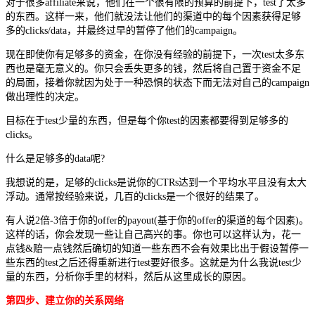
对于很多affiliate来说，他们在一个很有限的预算的前提下，test了太多
的东西。这样一来，他们就没法让他们的渠道中的每个因素获得足够
多的clicks/data，并最终过早的暂停了他们的campaign。
现在即使你有足够多的资金，在你没有经验的前提下，一次test太多东
西也是毫无意义的。你只会丢失更多的钱，然后将自己置于资金不足
的局面，接着你就因为处于一种恐惧的状态下而无法对自己的campaign
做出理性的决定。
目标在于test少量的东西，但是每个你test的因素都要得到足够多的
clicks。
什么是足够多的data呢?
我想说的是，足够的clicks是说你的CTRs达到一个平均水平且没有太大
浮动。通常按经验来说，几百的clicks是一个很好的结果了。
有人说2倍-3倍于你的offer的payout(基于你的offer的渠道的每个因素)。
这样的话，你会发现一些让自己高兴的事。你也可以这样认为，花一
点钱&赔一点钱然后确切的知道一些东西不会有效果比出于假设暂停一
些东西的test之后还得重新进行test要好很多。这就是为什么我说test少
量的东西，分析你手里的材料，然后从这里成长的原因。
第四步、建立你的关系网络