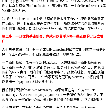
landing page以及你的offer所在的页面。这也是为什么我强烈建议如果
你是认真对待你的online business 的话最好选用一个dedicated server或者
VPS的原因所在。
2、你的tracking solution处理所有的数据收集工作，也使你能够重新定
向traffic。网上的traffic 是需要你付费的，所以你不妨也趁此收集所有
的有价值的数据。即使你是direct linking，你也仍然需要一个tracker。
第二步、一旦你的基础到位，你就可以着手选择一些正确的offer去推
广
人们总是意识不到，有一个成功的campaign的最重要的因素之一就是选
择一个正确的offer。有很多原因导致这一现象的产生。
一个新的商家可能有一个新的database，这意味着对于新的商家而言，
任何新的leads 对他们来说都是转化。但是对于老牌商家而言，你获取
的新的leads 也许早就在他们的数据库中了。这就意味着，你白白送给
人家了一个lead。而且，一个商家可能有更好的backend，它将向他们
反映出一个payout应该付你多少钱。
我们暂时不讨论Affiliate Managers。如果你正在与一个对affiliate
marketing，大人media buying，paid traffic一无所知的人合作的话，那
么除了push一些offers给你，他们还能提供给你哪些知识或是建议呢?
在这里推荐一下和论坛合作的联盟，有很多很优秀的 大人dating