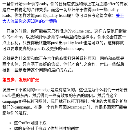
一旦你开始push你的leads，你的目标应该是和你正在为之跑offer的商家
建立一种稳定的合作关系。而这一切都归结于你得push一些quality
leads。你怎样才能push到quality leads呢？你可以参考这篇文章：
关于
大人流量你必须知道的5个策略
一开始的时候，你可能每天只有很少的volume cap。这样方便他们衡量
你的quality，以及得到你提供的lead类型的数据样本。你未必会在这一
点上获利，只要你最终能够push出quality leads也是可以的，这样你就
可以要求更高的payout以及更多的volume caps。
这就是为什么要和你正在合作的商家打好关系的原因。网络和商家是
两个实体，只有基于良好的信誉，他们才会与之合作。付出一些然后
得到一些是看待这个问题的最好的方式。
第五步、发展和扩张
发展一个不盈利的campaign是没有意义的。这也是为什么我们一开始要
test少量的东西，然后得到一些有效果的东西的原因。然后当这个
campaign变得有利可图时，我们就可以打开限制，快速的大规模的扩张
我们的campaign。在跑一个有利可图的campaign时，有很多因素可能会
影响你的进程：
这个offer可能下跌
你的竞争对手盗取了你的制胜的创意