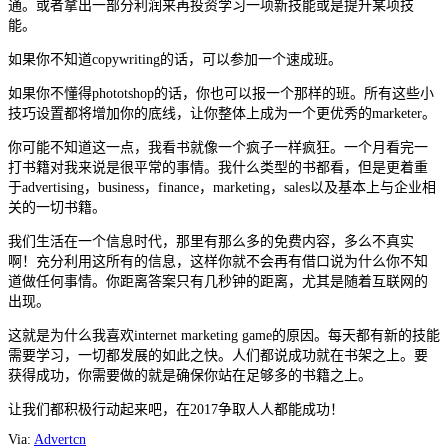
通。或者拿出一部分利润来再投资学习一项新技能或是提升某项技
能。
如果你不知道copywriting的话，可以参加一个速成班。
如果你不懂得phototshop的话，你也可以报一个那样的班。所有这些小
技巧设置都将增加你的底线，让你整体上成为一个更优秀的marketer。
你可能不知道这一点，我看书就像一个疯子一样疯狂。一个月看完一
打书籍对我来说是很平常的事情。我什么类型的书都看，但是更着重
于advertising，business，finance，marketing，sales以及基本上与企业相
关的一切书籍。
我们生活在一个信息时代，那里有那么多的免费内容，多么不真实
啊！充分利用这所有的信息，这样你就不会再有借口说为什么你不知
道做任何事情。你距离答案只有几秒钟的距离，尤其是随着互联网的
出现。
这就是为什么我喜欢internet marketing game的原因。每天都有新的技能
需要学习，一切都发展的如此之快。人们都说成功就在书架之上。要
获得成功，你需要做的就是确保你站在足够多的书籍之上。
让我们都积极行动起来吧，在2017争取人人都能成功！
Via:
Advertcn