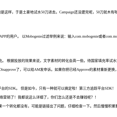
的是这样，于是土豪地试水50刀进去。Campaign还没建完呢，50刀就木
obogenie过滤举例来说：输入com.mobogenie或者com.moboge
充。 根据投放的效果来说，文字素材的转化会高一些。待国家填充率试水
isapprove了，可以给AM发申诉。如果你把已经Approve的素材重
第三方追踪平台的SDK。 但是如今，只有一种就可以搞定啦！第三方追踪平台SD
开始网络营销了！我都说这么详细了，你们怎么还是不去赚钱呢？！
如果一个转化都没有，可能是链接出了问题，仔细检查一下。然后慢慢积累