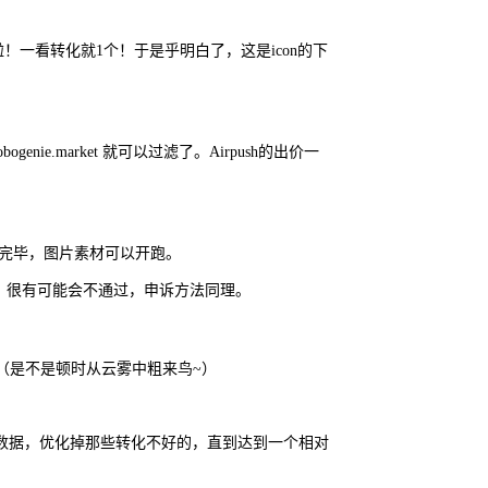
有啦！一看转化就1个！于是乎明白了，这是icon的下
nie.market 就可以过滤了。Airpush的出价一
完毕，图片素材可以开跑。
新更换，很有可能会不通过，申诉方法同理。
K！（是不是顿时从云雾中粗来鸟~）
数据，优化掉那些转化不好的，直到达到一个相对