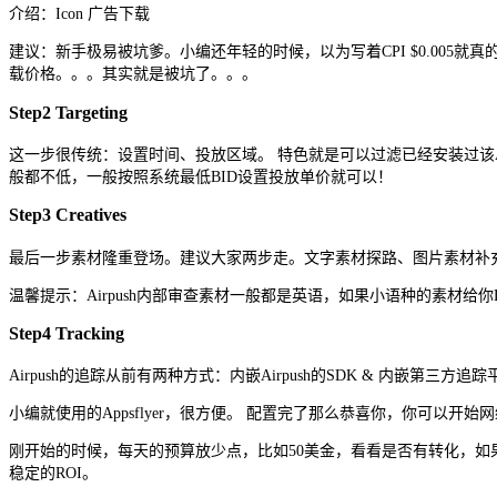
介绍：Icon 广告下载
建议：新手极易被坑爹。小编还年轻的时候，以为写着CPI $0.005就真
载价格。。。其实就是被坑了。。。
Step2 Targeting
这一步很传统：设置时间、投放区域。 特色就是可以过滤已经安装过该APP的用户。 以M
般都不低，一般按照系统最低BID设置投放单价就可以！
Step3 Creatives
最后一步素材隆重登场。建议大家两步走。文字素材探路、图片素材补
温馨提示：Airpush内部审查素材一般都是英语，如果小语种的素材给你D
Step4 Tracking
Airpush的追踪从前有两种方式：内嵌Airpush的SDK & 内嵌
小编就使用的Appsflyer，很方便。 配置完了那么恭喜你，你可以
刚开始的时候，每天的预算放少点，比如50美金，看看是否有转化，
稳定的ROI。