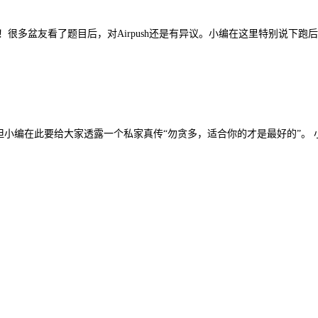
喷！很多盆友看了题目后，对Airpush还是有异议。小编在这里特别说下跑
。
感受？！ 但小编在此要给大家透露一个私家真传“勿贪多，适合你的才是最好的