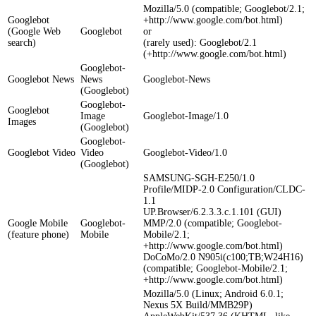
Mozilla/5.0 (compatible; Googlebot/2.1;
Googlebot
+http://www.google.com/bot.html)
(Google Web
Googlebot
or
search)
(rarely used): Googlebot/2.1
(+http://www.google.com/bot.html)
Googlebot-
Googlebot News
News
Googlebot-News
(Googlebot)
Googlebot-
Googlebot
Image
Googlebot-Image/1.0
Images
(Googlebot)
Googlebot-
Googlebot Video
Video
Googlebot-Video/1.0
(Googlebot)
SAMSUNG-SGH-E250/1.0
Profile/MIDP-2.0 Configuration/CLDC-
1.1
UP.Browser/6.2.3.3.c.1.101 (GUI)
Google Mobile
Googlebot-
MMP/2.0 (compatible; Googlebot-
(feature phone)
Mobile
Mobile/2.1;
+http://www.google.com/bot.html)
DoCoMo/2.0 N905i(c100;TB;W24H16)
(compatible; Googlebot-Mobile/2.1;
+http://www.google.com/bot.html)
Mozilla/5.0 (Linux; Android 6.0.1;
Nexus 5X Build/MMB29P)