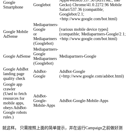
AppleWebKit/537.36 (KHTML, like
Google
Googlebot
Gecko) Chrome/41.0.2272.96 Mobile
Smartphone
Safari/537.36 (compatible;
Googlebot/2.1;
+http://www.google.com/bot.html)
Mediapartners-
Google
[various mobile device types]
Google Mobile
or
(compatible; Mediapartners-Google/2.1;
AdSense
Mediapartners
+http://www.google.com/bot.html)
(Googlebot)
Mediapartners-
Google
Google AdSense
Mediapartners-Google
Mediapartners
(Googlebot)
Google AdsBot
AdsBot-
AdsBot-Google
landing page
Google
(+http://www.google.com/adsbot.html)
quality check
Google app
crawler
(Used to fetch
AdsBot-
resources for
Google-
AdsBot-Google-Mobile-Apps
mobile apps,
Mobile-Apps
obeys AdsBot-
Google robots
rules.)
就这样。 只需按照上面的简单提示，并在运行Campaign之前做好测