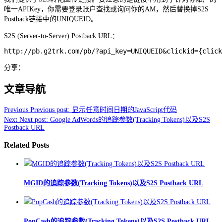
唯一APIKey，你需要登录账户查找或询问你的AM，然后替换掉S2S
Postback链接中的UNIQUEID。
S2S (Server-to-Server) Postback URL：
http://pb.g2trk.com/pb/?api_key=UNIQUEID&clickid={click
分享：
文章导航
Previous
Previous post:
显示任意时间日期的JavaScript代码
Next
Next post:
Google AdWords的追踪参数(Tracking Tokens)以及S2S
Postback URL
Related Posts
MGID的追踪参数(Tracking Tokens)以及S2S Postback URL
PopCash的追踪参数(Tracking Tokens)以及S2S Postback URL