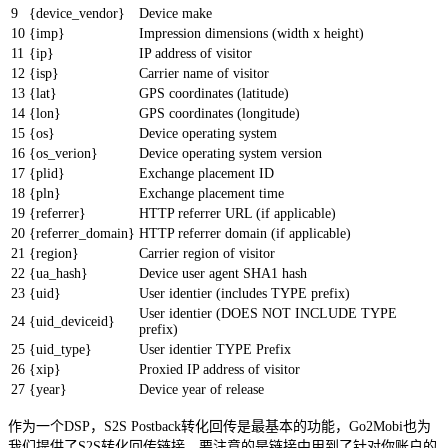
9
{device_vendor}
Device make
10
{imp}
Impression dimensions (width x height)
11
{ip}
IP address of visitor
12
{isp}
Carrier name of visitor
13
{lat}
GPS coordinates (latitude)
14
{lon}
GPS coordinates (longitude)
15
{os}
Device operating system
16
{os_verion}
Device operating system version
17
{plid}
Exchange placement ID
18
{pln}
Exchange placement time
19
{referrer}
HTTP referrer URL (if applicable)
20
{referrer_domain}
HTTP referrer domain (if applicable)
21
{region}
Carrier region of visitor
22
{ua_hash}
Device user agent SHA1 hash
23
{uid}
User identier (includes TYPE prefix)
User identier (DOES NOT INCLUDE TYPE
24
{uid_deviceid}
prefix)
25
{uid_type}
User identier TYPE Prefix
26
{xip}
Proxied IP address of visitor
27
{year}
Device year of release
作为一个DSP，S2S Postback转化回传是最基本的功能，Go2Mobi也为
我们提供了S2S转化回传链接。要注意的是链接中用到了针对你账户的