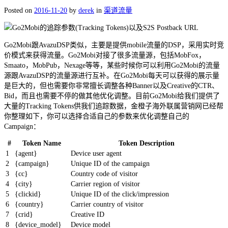
Posted on
2016-11-20
by
derek
in
渠道流量
Go2Mobi跟AvazuDSP类似，主要是提供mobile流量的DSP，采用实时竞
价模式来获得流量。Go2Mobi对接了很多流量源，包括MobFox，
Smaato，MobPub，Nexage等等，某些时候你可以利用Go2Mobi的流量
源跟AvazuDSP的流量源进行互补。在Go2Mobi每天可以获得的展示量
是巨大的，但也需要你非常擅长调整各种Banner以及Creative的CTR、
Bid，而且也需要不停的做其他优化调整。目前Go2Mobi给我们提供了
大量的Tracking Tokens供我们追踪数据，金橙子海外联属营销网已经帮
你整理如下，你可以选择合适自己的参数来优化调整自己的
Campaign：
#
Token Name
Token Description
1
{agent}
Device user agent
2
{campaign}
Unique ID of the campaign
3
{cc}
Country code of visitor
4
{city}
Carrier region of visitor
5
{clickid}
Unique ID of the click/impression
6
{country}
Carrier country of visitor
7
{crid}
Creative ID
8
{device_model}
Device model