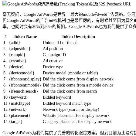
毫无疑问，Google AdWords是世界上最大的mobile和web广告网络。你可
但Google AdWords的广告审核机制也是最严厉的，有时候甚至因为
率，也同时会有20%到30%的折扣。Google AdWords也为我们
#
Token Name
Token Description
1
{adid}
Unique ID of the ad
2
{adposition}
Ad position
3
{campid}
Campaign ID
4
{creative}
Ad creative
5
{device}
Device type
6
{devicemodel}
Device model (mobile or tablet)
7
{ifcontent:display}
Did the click come from display network
8
{ifcontent:mobile}
Did the click come from a mobile device
9
{ifsearch:search}
Did the click come from search
10
{keyword}
Bidded keyword
11
{matchtype}
Bidded keyword match type
12
{network}
Network type (search or display)
13
{placement}
Website placement for display network
14
{target}
Category placement for display network
Google AdWords为我们提供了完善的转化跟踪方案，但到目前为止