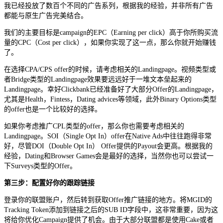
我已经投放了数百个不同的广告系列，根据我的经验，并非所有广告
都能与原生广告完美结合。
我们的主要目标是campaign的EPC（Earning per click）高于你所购买流
量的CPC（Cost per click），如果你实现了这一点，那么你就开始赚钱
了。
在选择CPA/CPS offer的时候，请考虑相关的Landingpage。视频类型或
者Bridge类型的Landingpage效果要远远好于一堆文本垒起来的
Landingpage。幸好Clickbank已经准备好了大部分Offer的Landingpage，
尤其是Health，Fintess，Dating advices等领域，此外Binary Options类型
的offer也是一个比较好的选择。
如果你考虑推广CPL类型的offer，那么你也需要考虑相关的
Landingpage。SOI（Single Opt In）offer在Native Ads中往往跑得非常
好，尽管DOI（Double Opt In） Offer提供的Payout会更高。根据我的
经验，Dating和Browser Games会是最好的选择，当然你也可以尝试一
下Surveys类型的Offer。
第三步：配置好你的跟踪链接
登录你的联盟账户，然后转到获取Offer推广链接的地方。将MGID的
Tracking Token添加到链接之后的SUB ID字段中，这非常重要，因为这
将给你优化Campaign提供了机会。由于大部分联盟都是使用Cake或者