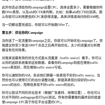
此外你还必须给你的campaign设置CPC，具体设置多少，需要根据你所
跑Offer类型、以及ads的CTR来判断。比如：如果ads的CTR比较高，那
么你就可以利用更低的CPC来获得流量。具体详情请询问你的AM吧。
当一切都设置完成后，你就可以开始跑Offer了。
第五步：优化你的Campaign
当你送了一定流量到campaign之后，你就可以开始优化campaign了。但
我建议你至少发送1000个点击之后再开始优化，太少的流量对分析数
据没有任何效果。
对我来说最有效的优化方式是从流量源（traffic source）着手，你可以
从你的追踪系统看到这些数据，查看你的campaign到底在哪些traffic
source表现好，而在哪些traffic source亏钱。
你可以通知你的AM，告诉他们屏蔽一些表现不好的traffic source。当
然你也可以使用它们的出价调整功能，即提高表现比较好的traffic
source的出价，而降低表现不好traffic source的出价。
你可以尝试不同的优化技术（根据广告素材、地理位置），你也可以
针对不同的Landingpage实行Split测试。所有你需要做的最终目的就是
使campaign EPC高于你在平台设置的CPC。